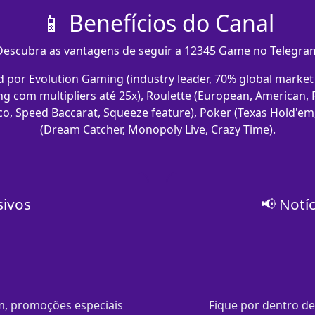
📱 Benefícios do Canal
Descubra as vantagens de seguir a 12345 Game no Telegra
d por Evolution Gaming (industry leader, 70% global market s
htning com multipliers até 25x), Roulette (European, American
nco, Speed Baccarat, Squeeze feature), Poker (Texas Hold'e
(Dream Catcher, Monopoly Live, Crazy Time).
sivos
📢 Notí
m, promoções especiais
Fique por dentro d