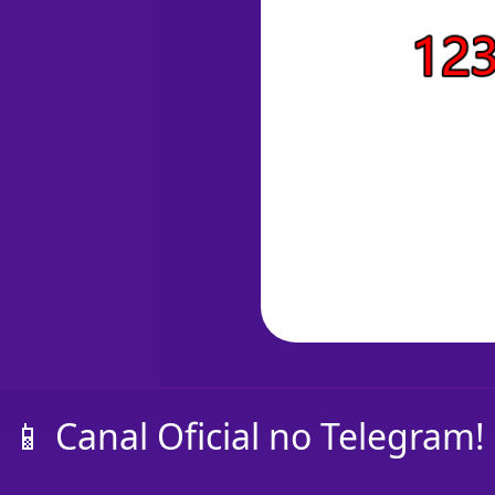
📱 Canal Oficial no Telegram!