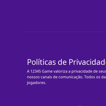
Políticas de Privacida
A 12345 Game valoriza a privacidade de se
nossos canais de comunicação. Todos os dad
jogadores.