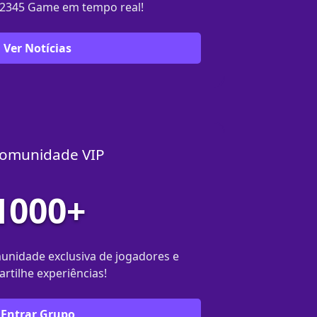
12345 Game em tempo real!
Ver Notícias
Comunidade VIP
1000+
unidade exclusiva de jogadores e
rtilhe experiências!
Entrar Grupo