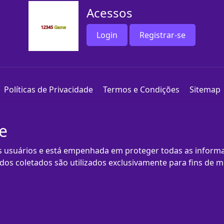
Acessos
Login
Registrar-se
Políticas de Privacidade
Termos e Condições
Sitemap
de
us usuários e está empenhada em proteger todas as informa
os coletados são utilizados exclusivamente para fins de m