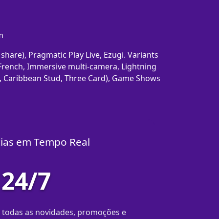
m
hare), Pragmatic Play Live, Ezugi. Variants
, French, Immersive multi-camera, Lightning
m, Caribbean Stud, Three Card), Game Shows
cias em Tempo Real
24/7
e todas as novidades, promoções e