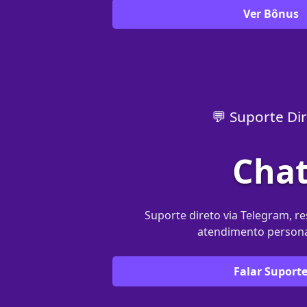
Ver Bônus
💬 Suporte Di
Cha
Suporte direto via Telegram, r
atendimento persona
Falar Suport