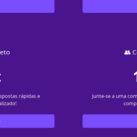
reto
👥 
t
espostas rápidas e
Junte-se a uma com
lizado!
compa
e