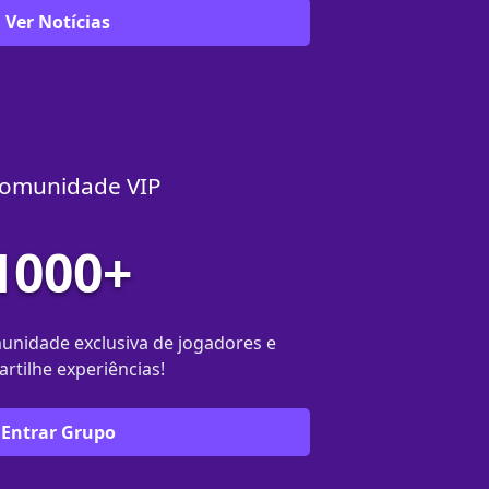
Ver Notícias
Comunidade VIP
1000+
unidade exclusiva de jogadores e
rtilhe experiências!
Entrar Grupo