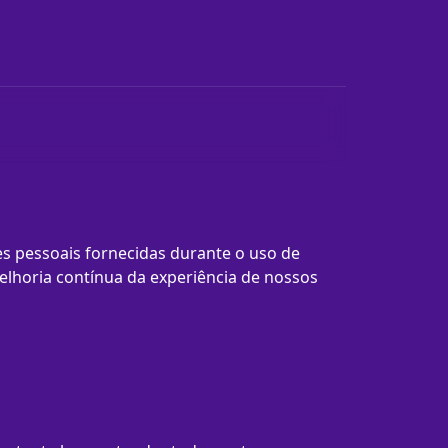
s pessoais fornecidas durante o uso de
elhoria contínua da experiência de nossos