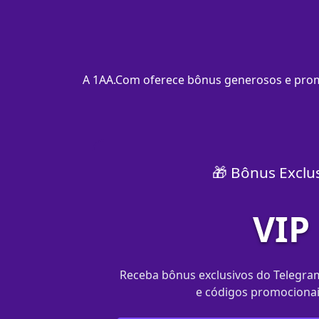
A 1AA.Com oferece bônus generosos e prom
🎁 Bônus Exclu
VIP
Receba bônus exclusivos do Telegra
e códigos promocionai