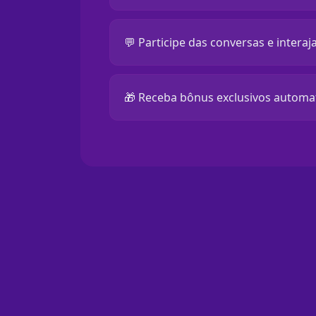
💬 Participe das conversas e interaj
🎁 Receba bônus exclusivos autom