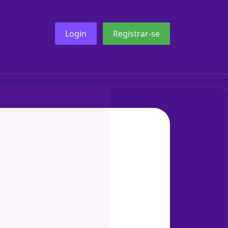
Login
Registrar-se