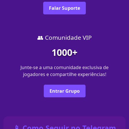
Falar Suporte
👥 Comunidade VIP
1000+
Junte-se a uma comunidade exclusiva de
jogadores e compartilhe experiências!
Entrar Grupo
📱 Como Seguir no Telegram