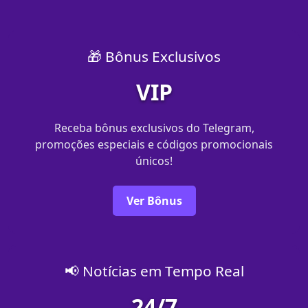
🎁 Bônus Exclusivos
VIP
Receba bônus exclusivos do Telegram,
promoções especiais e códigos promocionais
únicos!
Ver Bônus
📢 Notícias em Tempo Real
24/7