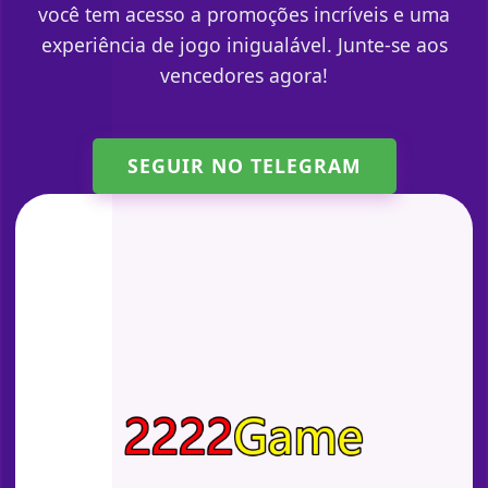
você tem acesso a promoções incríveis e uma
experiência de jogo inigualável. Junte-se aos
vencedores agora!
SEGUIR NO TELEGRAM