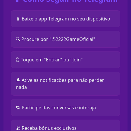
📱 Baixe o app Telegram no seu dispositivo
🔍 Procure por "@2222GameOficial"
👆 Toque em "Entrar" ou "Join"
🔔 Ative as notificações para não perder
nada
💬 Participe das conversas e interaja
🎁 Receba bônus exclusivos