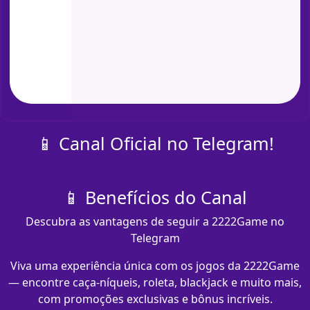
📱 Canal Oficial no Telegram!
📱 Benefícios do Canal
Descubra as vantagens de seguir a 2222Game no
Telegram
Viva uma experiência única com os jogos da 2222Game
— encontre caça-níqueis, roleta, blackjack e muito mais,
com promoções exclusivas e bônus incríveis.