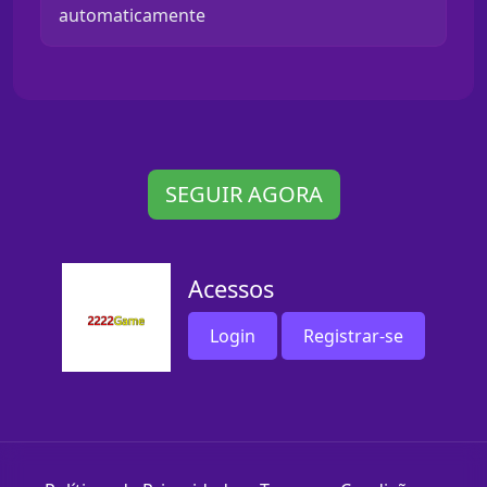
automaticamente
SEGUIR AGORA
Acessos
Login
Registrar-se