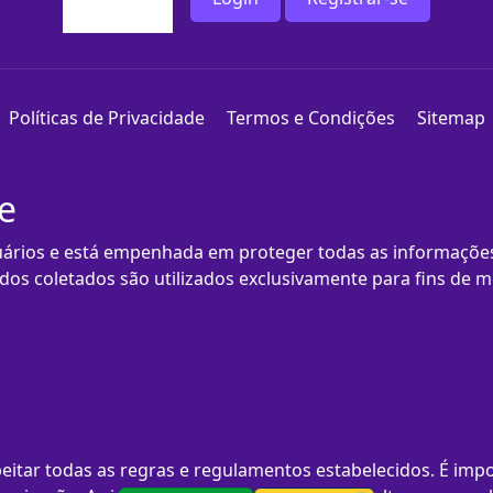
Políticas de Privacidade
Termos e Condições
Sitemap
de
suários e está empenhada em proteger todas as informaçõe
os coletados são utilizados exclusivamente para fins de m
tar todas as regras e regulamentos estabelecidos. É impo