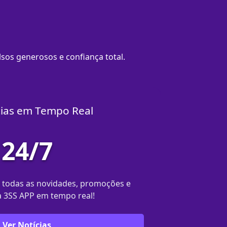
sos generosos e confiança total.
cias em Tempo Real
24/7
e todas as novidades, promoções e
a 3SS APP em tempo real!
Ver Notícias