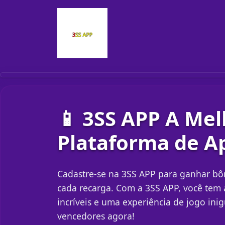
📱 3SS APP A Mel
Plataforma de A
Cadastre-se na 3SS APP para ganhar bô
cada recarga. Com a 3SS APP, você tem
incríveis e uma experiência de jogo inig
vencedores agora!