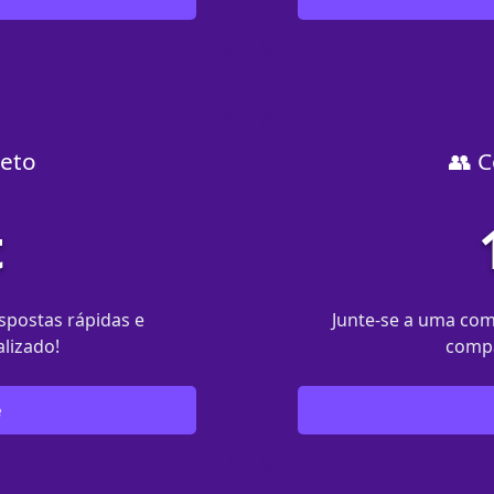
reto
👥 
t
espostas rápidas e
Junte-se a uma com
lizado!
compa
e