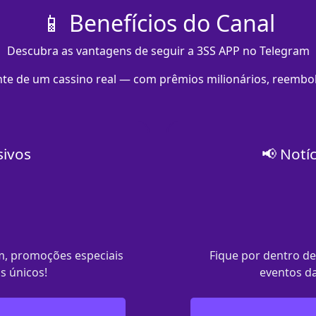
📱 Benefícios do Canal
Descubra as vantagens de seguir a 3SS APP no Telegram
nte de um cassino real — com prêmios milionários, reembol
sivos
📢 Notí
m, promoções especiais
Fique por dentro d
s únicos!
eventos d