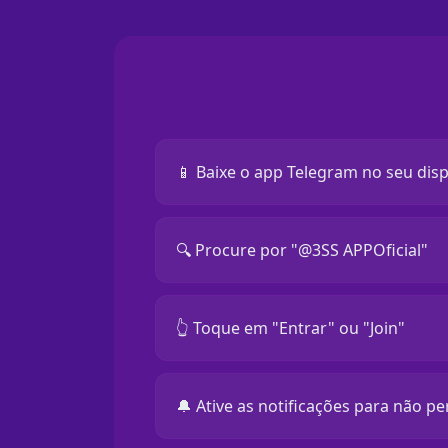
📱 Baixe o app Telegram no seu disp
🔍 Procure por "@3SS APPOficial"
👆 Toque em "Entrar" ou "Join"
🔔 Ative as notificações para não p