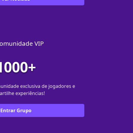
Comunidade VIP
1000+
unidade exclusiva de jogadores e
rtilhe experiências!
Entrar Grupo