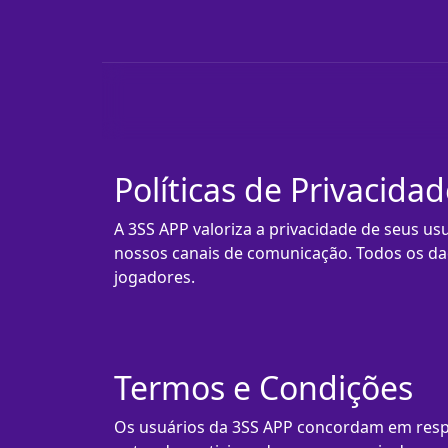
Políticas de Privacida
A 3SS APP valoriza a privacidade de seus u
nossos canais de comunicação. Todos os dad
jogadores.
Termos e Condições
Os usuários da 3SS APP concordam em respei