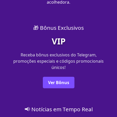
acolhedora.
🎁 Bônus Exclusivos
VIP
Receba bônus exclusivos do Telegram,
promoções especiais e códigos promocionais
únicos!
Ver Bônus
📢 Notícias em Tempo Real