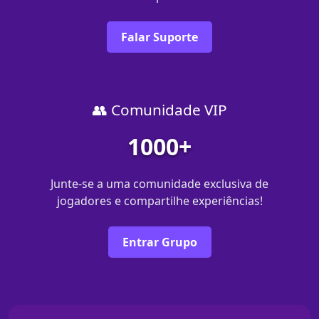
Falar Suporte
👥 Comunidade VIP
1000+
Junte-se a uma comunidade exclusiva de
jogadores e compartilhe experiências!
Entrar Grupo