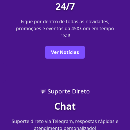
24/7
Fique por dentro de todas as novidades,
promoções e eventos da 45X.Com em tempo
real!
Ver Notícias
💬 Suporte Direto
Chat
Suporte direto via Telegram, respostas rápidas e
atendimento personalizado!