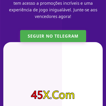
tem acesso a promoções incríveis e uma
experiência de jogo inigualável. Junte-se aos
vencedores agora!
SEGUIR NO TELEGRAM