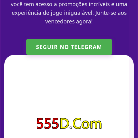
você tem acesso a promoções incríveis e uma
experiência de jogo inigualável. Junte-se aos
vencedores agora!
SEGUIR NO TELEGRAM