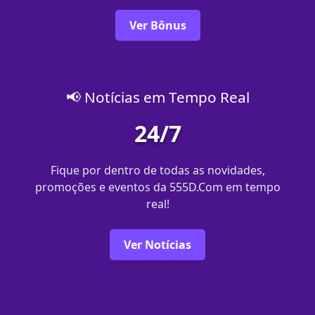
Ver Bônus
📢 Notícias em Tempo Real
24/7
Fique por dentro de todas as novidades,
promoções e eventos da 555D.Com em tempo
real!
Ver Notícias