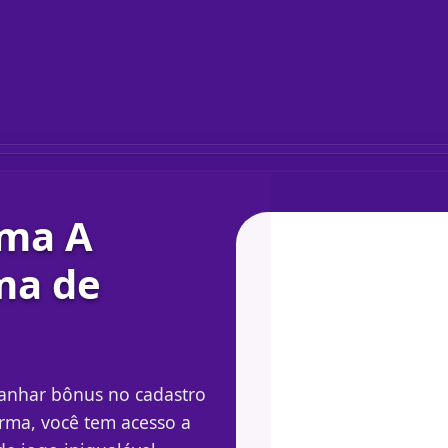
rma A
ma de
anhar bônus no cadastro
rma, você tem acesso a