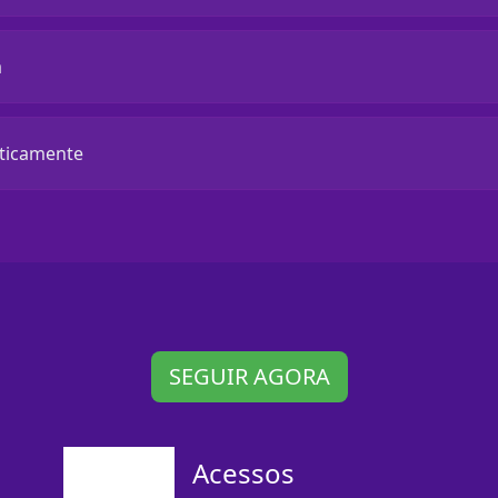
a
aticamente
SEGUIR AGORA
Acessos