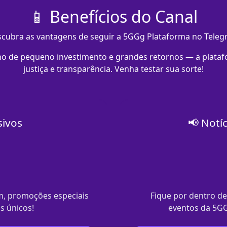
📱 Benefícios do Canal
cubra as vantagens de seguir a 5GGg Plataforma no Tele
o de pequeno investimento e grandes retornos — a platafo
justiça e transparência. Venha testar sua sorte!
sivos
📢 Notí
m, promoções especiais
Fique por dentro d
s únicos!
eventos da 5GG