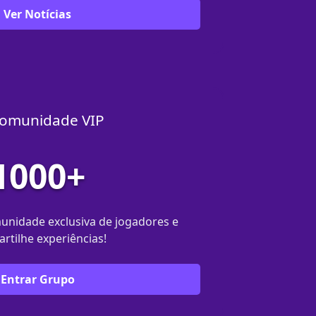
Ver Notícias
Comunidade VIP
1000+
unidade exclusiva de jogadores e
rtilhe experiências!
Entrar Grupo