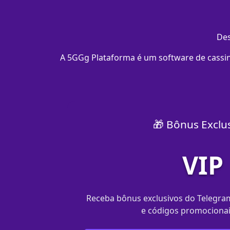
Des
A 5GGg Plataforma é um software de cassin
🎁 Bônus Exclu
VIP
Receba bônus exclusivos do Telegra
e códigos promocionai