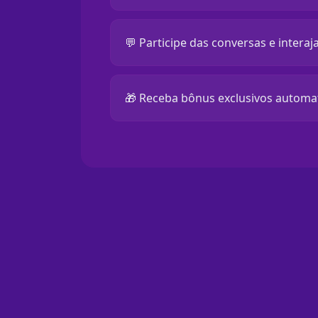
💬 Participe das conversas e interaj
🎁 Receba bônus exclusivos autom