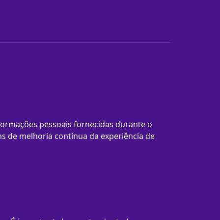
formações pessoais fornecidas durante o
ns de melhoria contínua da experiência de