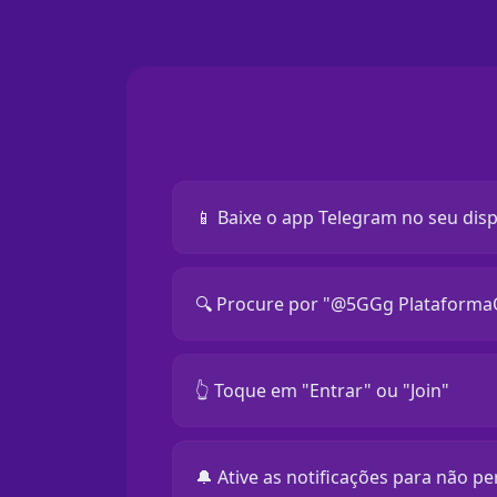
📱 Baixe o app Telegram no seu disp
🔍 Procure por "@5GGg PlataformaO
👆 Toque em "Entrar" ou "Join"
🔔 Ative as notificações para não p