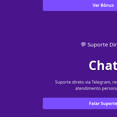
Ver Bônus
💬 Suporte Di
Cha
Suporte direto via Telegram, r
atendimento persona
Falar Suport