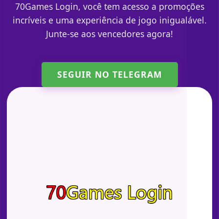
70Games Login, você tem acesso a promoções
incríveis e uma experiência de jogo inigualável.
Junte-se aos vencedores agora!
SEGUIR NO TELEGRAM