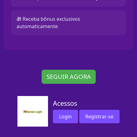
🎁 Receba bônus exclusivos
automaticamente
SEGUIR AGORA
Acessos
Login
Registrar-se