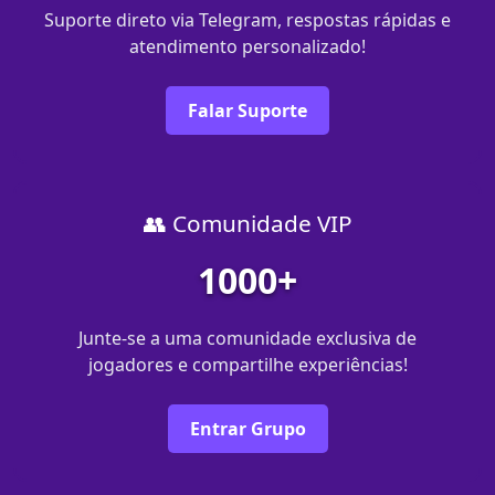
Suporte direto via Telegram, respostas rápidas e
atendimento personalizado!
Falar Suporte
👥 Comunidade VIP
1000+
Junte-se a uma comunidade exclusiva de
jogadores e compartilhe experiências!
Entrar Grupo