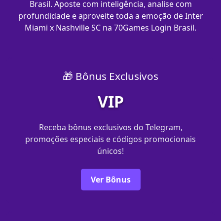
Brasil. Aposte com inteligência, analise com
profundidade e aproveite toda a emoção de Inter
Miami x Nashville SC na 70Games Login Brasil.
🎁 Bônus Exclusivos
VIP
Receba bônus exclusivos do Telegram,
promoções especiais e códigos promocionais
únicos!
Ver Bônus