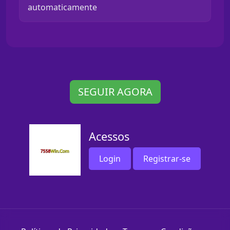
automaticamente
SEGUIR AGORA
Acessos
Login
Registrar-se