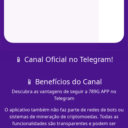
📱 Canal Oficial no Telegram!
📱 Benefícios do Canal
Descubra as vantagens de seguir a 789G APP no
Telegram
O aplicativo também não faz parte de redes de bots ou
sistemas de mineração de criptomoedas. Todas as
funcionalidades são transparentes e podem ser